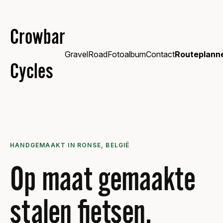
Crowbar
Gravel
Road
Fotoalbum
Contact
Routeplann
Cycles
HANDGEMAAKT IN RONSE, BELGIË
Op maat gemaakte
stalen fietsen.